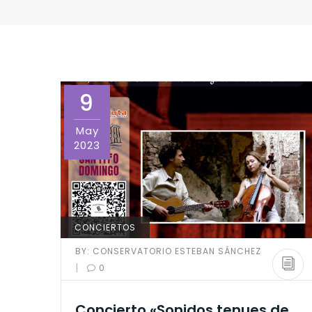
9
May
2023
CONCIERTOS
BY:
CONSERVATORIO ESTEBAN SÁNCHEZ
|
0
Concierto «Sonidos tenues de