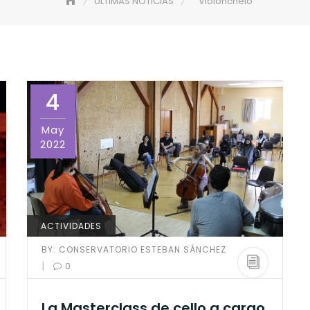
ÚLTIMAS NOTICIAS
Violonchelo
4
May
2022
ACTIVIDADES
BY:
CONSERVATORIO ESTEBAN SÁNCHEZ
|
0
La Masterclass de cello a cargo