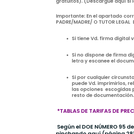
gratuitos). (Descargue aquí si
Importante: En el apartado co
PADRE/MADRE/ O TUTOR LEGAL D
Si tiene Vd. firma digita
Si no dispone de firma di
letra y escanee el docum
Si por cualquier circunst
puede Vd. imprimirlos, r
las opciones escogidas po
resto de documentación
*TABLAS DE TARIFAS DE PRE
Según el DOE NÚMERO 95 de 
pinchando
aquí
(página 2817