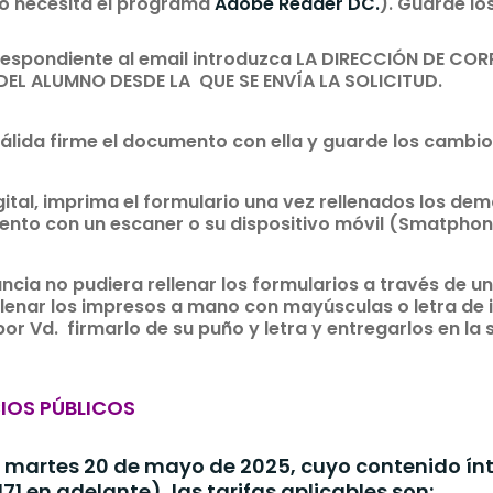
 lo necesita el programa
Adobe Reader DC.
). Guarde lo
rrespondiente al email introduzca LA DIRECCIÓN DE CO
EL ALUMNO DESDE LA QUE SE ENVÍA LA SOLICITUD.
l válida firme el documento con ella y guarde los cambio
gital, imprima el formulario una vez rellenados los de
ento con un escaner o su dispositivo móvil (Smatphon
ancia no pudiera rellenar los formularios a través de u
ellenar los impresos a mano con mayúsculas o letra de
r Vd. firmarlo de su puño y letra y entregarlos en la s
.
CIOS PÚBLICOS
martes 20 de mayo de 2025, cuyo contenido ín
1 en adelante), las tarifas aplicables son: