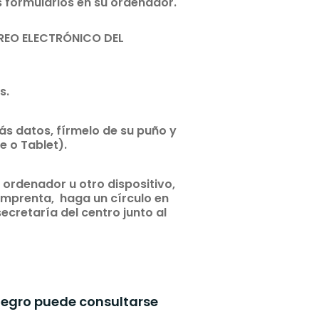
s formularios en su ordenador.
RREO ELECTRÓNICO DEL
s.
más datos, fírmelo de su puño y
e o Tablet).
n ordenador u otro dispositivo,
 imprenta, haga un círculo en
ecretaría del centro junto al
tegro puede consultarse