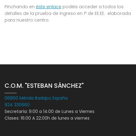
Pinchando en
éste enlace
podéis acceder a todos los
detalles de la prueba de ingreso en 1º de EE.EE. elaborada
para nuestro centro.
C.O.M. "ESTEBAN SÁNCHEZ"
06800 Mérida Badajoz España
924 330660
Secretaría: 9:00 a 14:00 de Lunes a Viernes
Clases: 16:00 A 22:00h de lunes a viernes