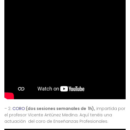
– 2.
CORO
(dos sesiones semanales de 1h),
impartida por
el profesor Vicente Antúnez Medina. Aquí tenéis una
actuación del coro de Enseñanzas Profesionales.