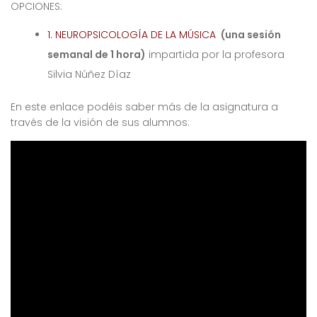
OPCIONES:
1. NEUROPSICOLOGÍA DE LA MÚSICA
(una sesión
semanal de 1 hora)
impartida por la profesora
Silvia Núñez Díaz
En este enlace podéis saber más de la asignatura a
través de la visión de sus alumnos: