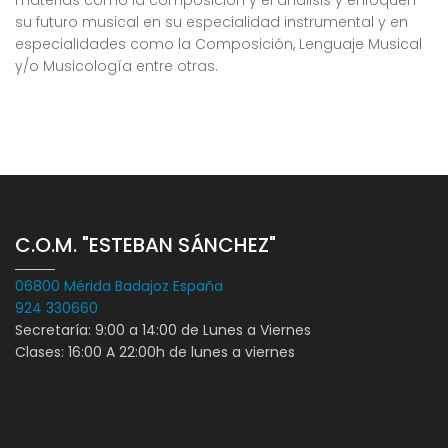
materias como la composición y el análisis y enfoquen
su futuro musical en su especialidad instrumental y en
especialidades como la Composición, Lenguaje Musical
y/o Musicología entre otras.
C.O.M. "ESTEBAN SÁNCHEZ"
06800 Mérida Badajoz España
924 330660
Secretaría: 9:00 a 14:00 de Lunes a Viernes
Clases: 16:00 A 22:00h de lunes a viernes