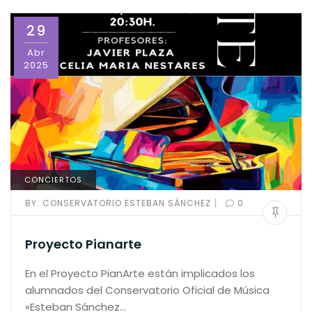
29
Abr
2025
CONCIERTOS
|
BY:
CONSERVATORIO ESTEBAN SÁNCHEZ
0
Proyecto Pianarte
En el Proyecto PianArte están implicados los
alumnados del Conservatorio Oficial de Música
«Esteban Sánchez…