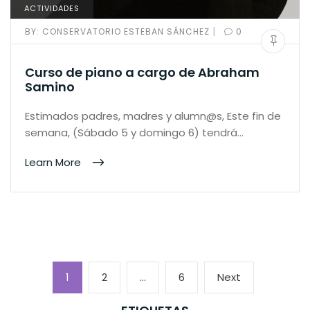
ACTIVIDADES
|
BY:
CONSERVATORIO ESTEBAN SÁNCHEZ
0
Curso de piano a cargo de Abraham
Samino
Estimados padres, madres y alumn@s, Este fin de
semana, (Sábado 5 y domingo 6) tendrá…
Learn More
Paginación
Page
Page
Page
Next
1
2
…
6
Next
de
page
entradas