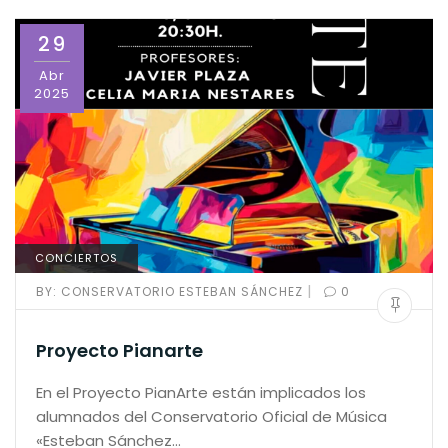
29
Abr
2025
CONCIERTOS
|
BY:
CONSERVATORIO ESTEBAN SÁNCHEZ
0
Proyecto Pianarte
En el Proyecto PianArte están implicados los
alumnados del Conservatorio Oficial de Música
«Esteban Sánchez…