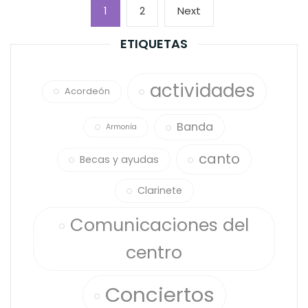
Paginación
Page
Page
Next
1
2
Next
de
page
entradas
ETIQUETAS
actividades
Acordeón
Banda
Armonía
canto
Becas y ayudas
Clarinete
Comunicaciones del
centro
Conciertos