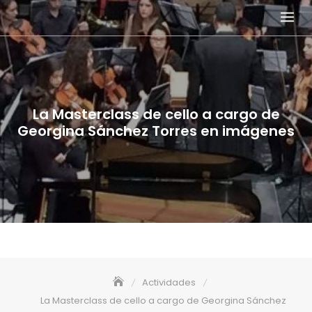
Skip
to
content
La Masterclass de cello a cargo de
Georgina Sánchez Torres en imágenes
Actividades
La Masterclass de cello a cargo de Georgina Sánchez