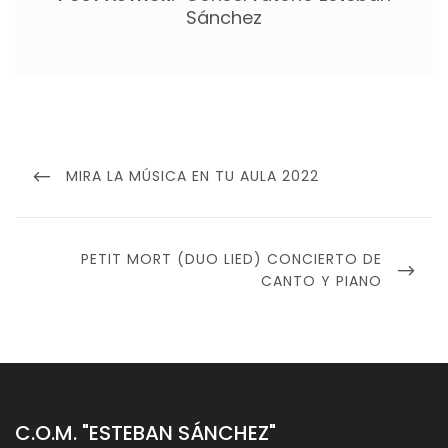
Sánchez
Navegación
de
PREVIOUS
MIRA LA MÚSICA EN TU AULA 2022
entradas
POST
NEXT
PETIT MORT (DUO LIED) CONCIERTO DE
POST
CANTO Y PIANO
C.O.M. "ESTEBAN SÁNCHEZ"