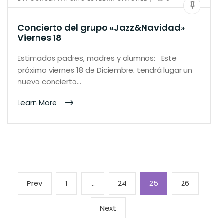
Concierto del grupo «Jazz&Navidad»
Viernes 18
Estimados padres, madres y alumnos: Este
próximo viernes 18 de Diciembre, tendrá lugar un
nuevo concierto…
Learn More
Paginación
Previous
Page
Page
Page
Page
Prev
1
…
24
25
26
de
page
entradas
Next
Next