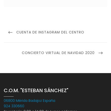
Navegación
de
PREVIOUS
CUENTA DE INSTAGRAM DEL CENTRO
entradas
POST
NEXT
CONCIERTO VIRTUAL DE NAVIDAD 2020
POST
C.O.M. "ESTEBAN SÁNCHEZ"
06800 Mérida Badajoz España
924 330660