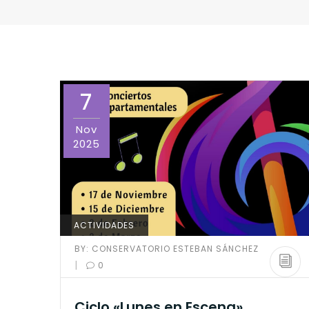
7
Nov
2025
ACTIVIDADES
BY:
CONSERVATORIO ESTEBAN SÁNCHEZ
|
0
Ciclo «Lunes en Escena»