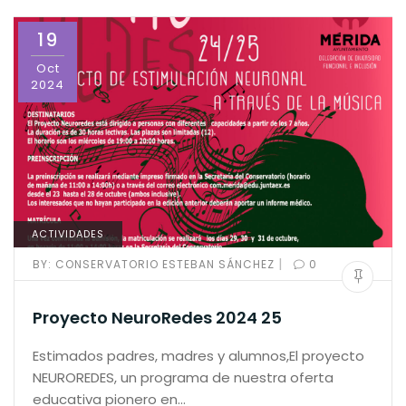
19
Oct
2024
ACTIVIDADES
|
BY:
CONSERVATORIO ESTEBAN SÁNCHEZ
0
Proyecto NeuroRedes 2024 25
Estimados padres, madres y alumnos,El proyecto
NEUROREDES, un programa de nuestra oferta
educativa pionero en…