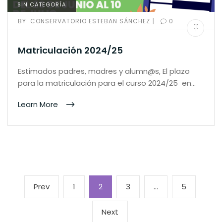
SIN CATEGORÍA
|
BY:
CONSERVATORIO ESTEBAN SÁNCHEZ
0
Matriculación 2024/25
Estimados padres, madres y alumn@s, El plazo
para la matriculación para el curso 2024/25 en…
Learn More
Paginación
Previous
Page
Page
Page
Page
Prev
1
2
3
…
5
de
page
entradas
Next
Next