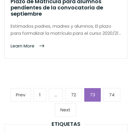
Plazo de Matricula para alumnos
pendientes de la convocatoria de
septiembre
Estimados padres, madres y alumnos, El plazo
para formalizar la matrícula para el curso 2020/21…
Learn More
Paginación
Previous
Page
Page
Page
Page
Prev
1
…
72
73
74
de
page
entradas
Next
Next
page
ETIQUETAS