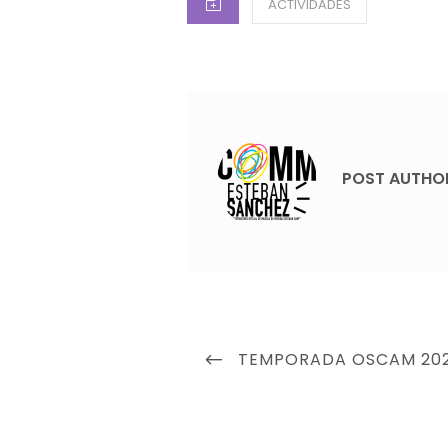
ACTIVIDADES
POST AUTHO
Navegación
PREVIOUS
TEMPORADA OSCAM 202
de
POST
entradas