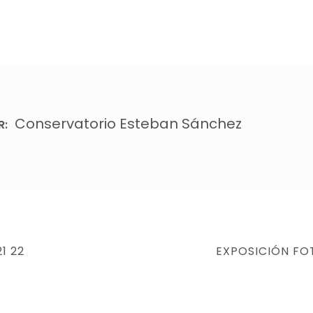
Conservatorio Esteban Sánchez
R:
NEXT
1 22
EXPOSICIÓN FO
POST