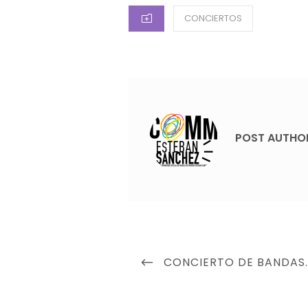
CATEGORIES
CONCIERTOS
POST AUTHO
Navegación
PREVIOUS
CONCIERTO DE BANDAS.
de
POST
entradas