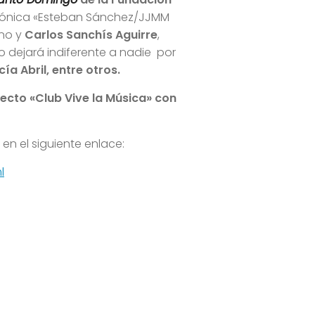
larmónica «Esteban Sánchez/JJMM
ano y
Carlos Sanchís Aguirre
,
o dejará indiferente a nadie por
ía Abril, entre otros.
yecto «Club Vive la Música» con
en el siguiente enlace:
l