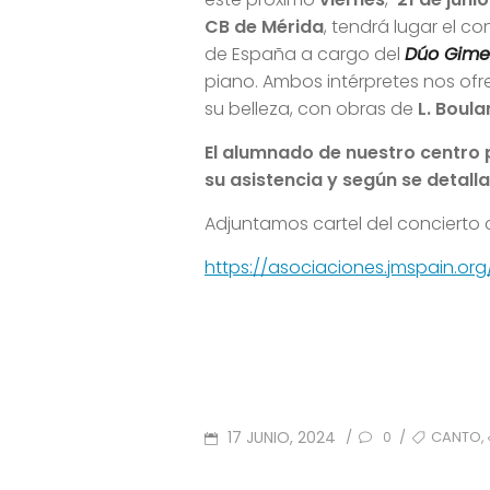
CB de Mérida
, tendrá lugar el 
de España a cargo del
Dúo Gime
piano. Ambos intérpretes nos o
su belleza, con obras de
L. Boula
El alumnado de nuestro centro p
su asistencia y según se detall
Adjuntamos cartel del concierto 
https://asociaciones.jmspain.o
POSTED
TAGS
,
17 JUNIO, 2024
CANTO
/
/
0
ON