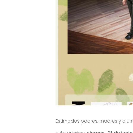
Estimados padres, madres y alu
este próximo
viernes
,
21 de junio