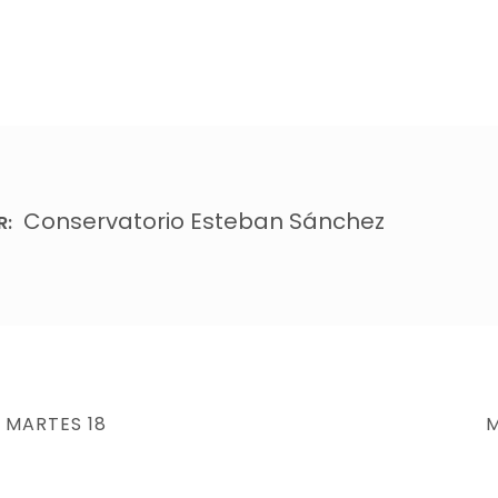
Conservatorio Esteban Sánchez
R:
N
 MARTES 18
M
P