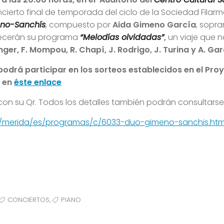
concierto final de temporada del ciclo de la Sociedad Fi
no-Sanchís
, compuesto por
Aida Gimeno García
, sopr
frecerán su programa
“Melodías olvidadas”
,
un viaje que n
nger, F. Mompou, R. Chapí, J. Rodrigo, J. Turina y A. Garc
odrá participar en los sorteos establecidos en el Pro
a en
éste enlace
con su Qr. Todos los detalles también podrán consultarse 
rg/merida/es/programas/c/6033-duo-gimeno-sanchis.htm
,
CONCIERTOS
PIANO