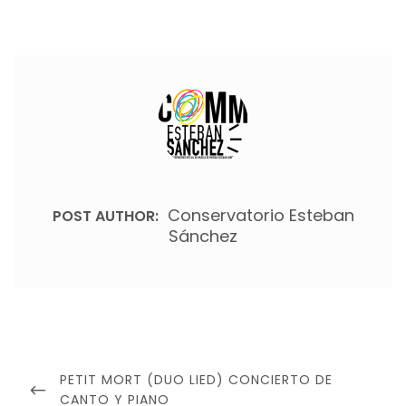
Conservatorio Esteban
POST AUTHOR:
Sánchez
Navegación
de
PREVIOUS
PETIT MORT (DUO LIED) CONCIERTO DE
entradas
POST
CANTO Y PIANO