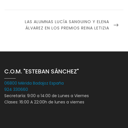
NEXT
LAS ALUMNAS LUCÍA SANGUINO Y ELENA
POST
ÁLVAREZ EN LOS PREMIOS REINA LETIZIA
C.O.M. "ESTEBAN SÁNCHEZ"
06800 Mérida Badajoz España
924 330660
Secretaría: 9:00 a 14:00 de Lunes a Viernes
Clases: 16:00 A 22:00h de lunes a viernes