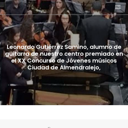
Skip
to
content
Leonardo Gutiérrez Samino, alumno de
guitarra de nuestro centro premiado en
el XX Concurso de Jóvenes músicos
Ciudad de Almendralejo,