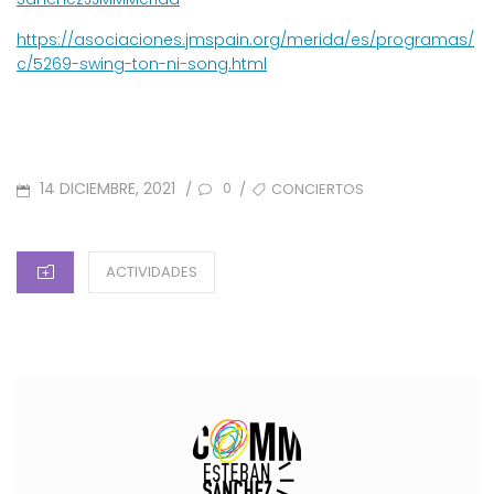
https://asociaciones.jmspain.org/merida/es/programas/
c/5269-swing-ton-ni-song.html
POSTED
TAGS
14 DICIEMBRE, 2021
CONCIERTOS
/
/
0
ON
CATEGORIES
ACTIVIDADES