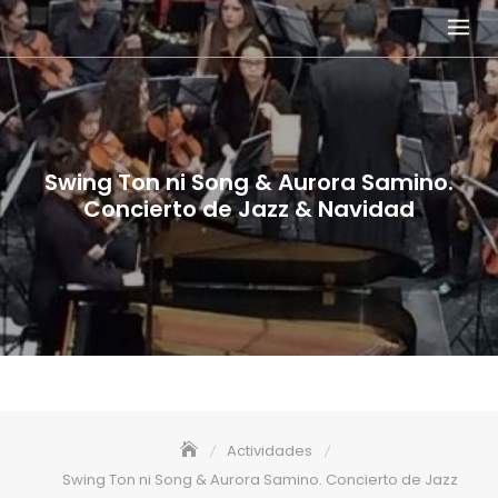
Skip
to
content
Swing Ton ni Song & Aurora Samino.
Concierto de Jazz & Navidad
Actividades
Swing Ton ni Song & Aurora Samino. Concierto de Jazz