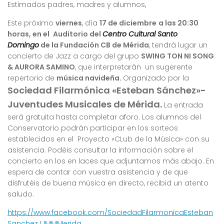
Estimados padres, madres y alumnos,
Este próximo
viernes
, día
17 de diciembre
a las 20:30
horas, en el
Auditorio del
Centro Cultural Santo
Domingo
de la Fundación CB de Mérida
, tendrá lugar un
concierto de Jazz a cargo del grupo
SWING TON NI SONG
& AURORA SAMINO
, que interpretarán un sugerente
repertorio de
música navideña
.
Organizado por la
Sociedad Filarmónica «Esteban Sánchez»-
Juventudes Musicales de Mérida.
La entrada
será gratuita hasta completar aforo. Los alumnos del
Conservatorio podrán participar en los sorteos
establecidos en el Proyecto «CLub de la Música» con su
asistencia. Podéis consultar la información sobre el
concierto en los en laces que adjuntamos más abajo. En
espera de contar con vuestra asistencia y de que
disfrutéis de buena música en directo, recibid un atento
saludo.
https://www.facebook.com/SociedadFilarmonicaEsteban
SanchezJJMMMerida