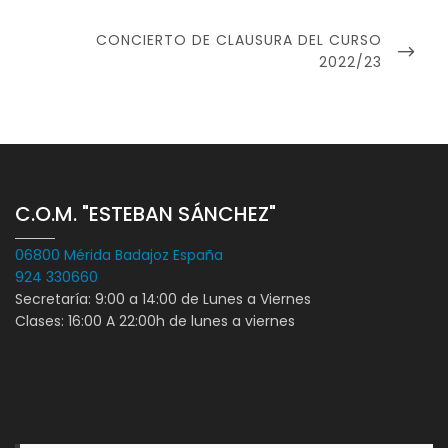
NEXT
CONCIERTO DE CLAUSURA DEL CURSO
POST
2022/23
C.O.M. "ESTEBAN SÁNCHEZ"
06800 Mérida Badajoz España
924 330660
Secretaría: 9:00 a 14:00 de Lunes a Viernes
Clases: 16:00 A 22:00h de lunes a viernes