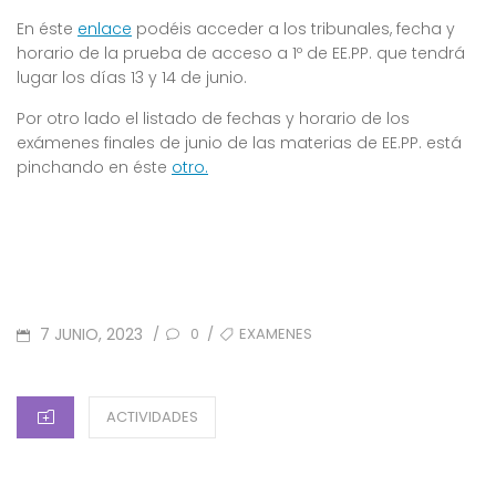
En éste
enlace
podéis acceder a los tribunales, fecha y
horario de la prueba de acceso a 1º de EE.PP. que tendrá
lugar los días 13 y 14 de junio.
Por otro lado el listado de fechas y horario de los
exámenes finales de junio de las materias de EE.PP. está
pinchando en éste
otro.
POSTED
TAGS
7 JUNIO, 2023
EXAMENES
/
/
0
ON
CATEGORIES
ACTIVIDADES