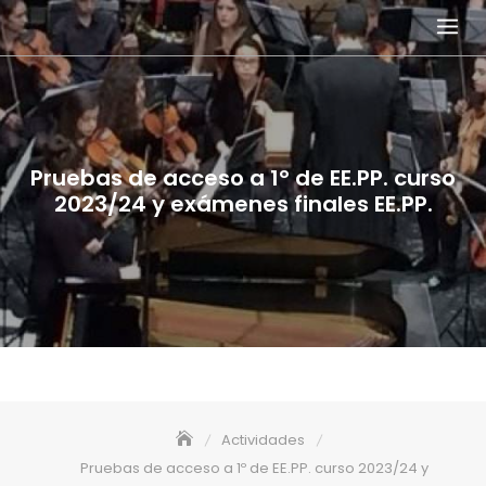
Skip
to
content
Pruebas de acceso a 1º de EE.PP. curso
2023/24 y exámenes finales EE.PP.
Actividades
Pruebas de acceso a 1º de EE.PP. curso 2023/24 y