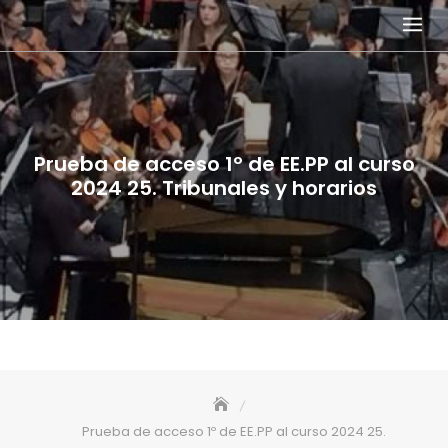
Skip
to
content
Prueba de acceso 1º de EE.PP al curso
2024 25. Tribunales y horarios
Prueba de acceso 1º de EE.PP al curso 2024 25.