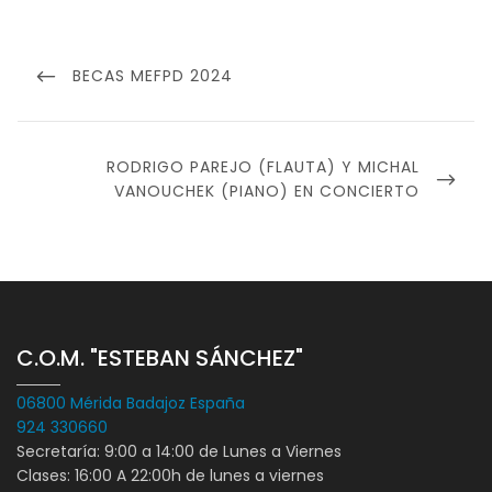
Navegación
de
PREVIOUS
BECAS MEFPD 2024
entradas
POST
NEXT
RODRIGO PAREJO (FLAUTA) Y MICHAL
POST
VANOUCHEK (PIANO) EN CONCIERTO
C.O.M. "ESTEBAN SÁNCHEZ"
06800 Mérida Badajoz España
924 330660
Secretaría: 9:00 a 14:00 de Lunes a Viernes
Clases: 16:00 A 22:00h de lunes a viernes