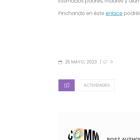
Estimados padres, madres y alu
Pinchando en éste
enlace
podréis
POSTED
25 MAYO, 2023
/
0
ON
CATEGORIES
ACTIVIDADES
POST AUTHO