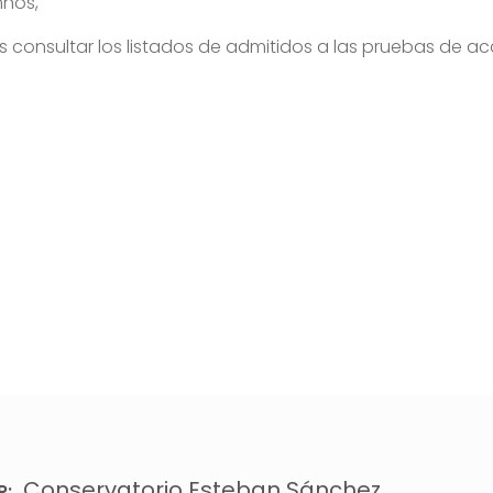
mnos,
 consultar los listados de admitidos a las pruebas de ac
Conservatorio Esteban Sánchez
R: