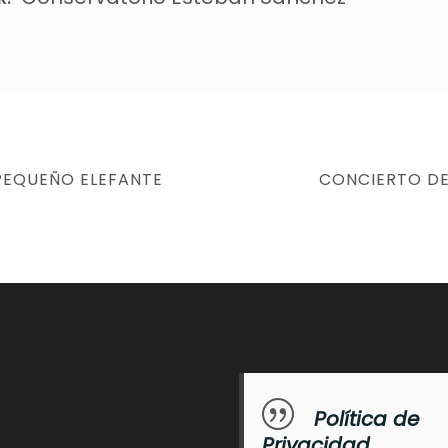
NEXT
 PEQUEÑO ELEFANTE
CONCIERTO DE 
POST
Política de
Privacidad