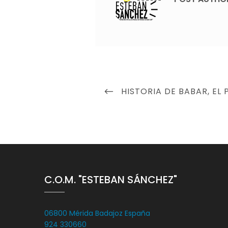
Navegación
PREVIOUS
HISTORIA DE BABAR, EL
de
POST
entradas
C.O.M. "ESTEBAN SÁNCHEZ"
06800 Mérida Badajoz España
924 330660