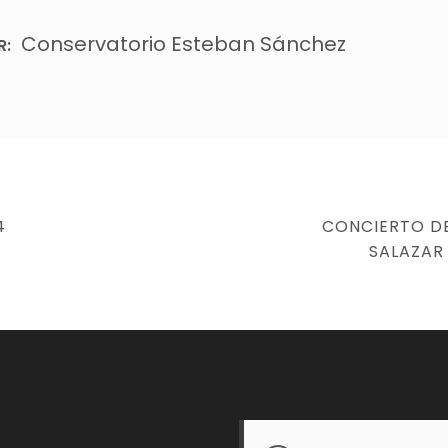
Conservatorio Esteban Sánchez
R:
NEXT
4
CONCIERTO DE
POST
SALAZAR Y