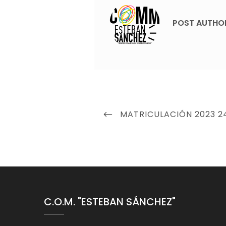
POST AUTHO
Navegación
PREVIOUS
MATRICULACIÓN 2023 2
de
POST
entradas
C.O.M. "ESTEBAN SÁNCHEZ"