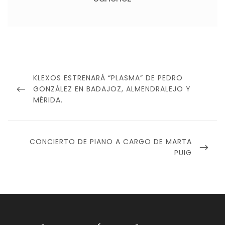
Navegación
de
PREVIOUS
KLEXOS ESTRENARÁ “PLASMA” DE PEDRO
entradas
POST
GONZÁLEZ EN BADAJOZ, ALMENDRALEJO Y
MÉRIDA.
NEXT
CONCIERTO DE PIANO A CARGO DE MARTA
POST
PUIG