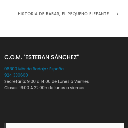
NEXT
HISTORIA DE BABAR, EL PEQUEÑO ELEFANTE
POST
C.O.M. "ESTEBAN SÁNCHEZ"
06800 Mérida Badajoz España
924 330660
Secretaría: 9:00 a 14:00 de Lunes a Viernes
Clases: 16:00 A 22:00h de lunes a viernes