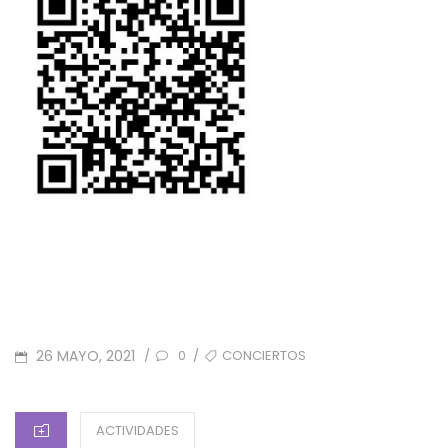
POSTED
TAGS
26 MAYO, 2021
CONCIERTOS
/
/
0
ON
CATEGORIES
ACTIVIDADES