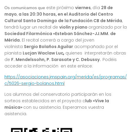
este próximo
viernes
, día
28 de
Os comunicamos que
mayo
,
a las 20:30 horas, en el Auditorio del Centro
Cultural Santo Domingo de la Fundación CB de Mérida
,
tendrá lugar un recital de
violín y piano
organizado por la
Sociedad Filarmónica «Esteban Sánchez-JJ.MM. de
Mérida.
El recital correrá a cargo del joven
violinista
Sergio Bolaños Aguilar
acompañado por el
pianista
Lucjan Waclaw Luc
,
quienes interpretarán obras
de
F. Mendelssohn, P. Sarasate y C. Debussy.
Podéis
acceder a la información en este enlace:
https://asociaciones.jmspain.org/merida/es/programas/
c/5026-sergio-bolanos.html
Los alumnos del conservatorio participarán en los
sorteos establecidos en el proyecto c
lub «Vive la
música»
con su asistencia. Esperamos vuestra
asistencia.