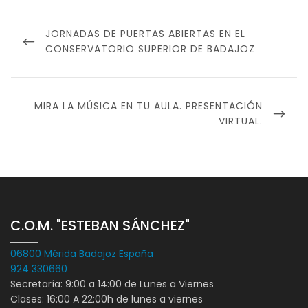
Navegación
de
PREVIOUS
JORNADAS DE PUERTAS ABIERTAS EN EL
entradas
POST
CONSERVATORIO SUPERIOR DE BADAJOZ
NEXT
MIRA LA MÚSICA EN TU AULA. PRESENTACIÓN
POST
VIRTUAL.
C.O.M. "ESTEBAN SÁNCHEZ"
06800 Mérida Badajoz España
924 330660
Secretaría: 9:00 a 14:00 de Lunes a Viernes
Clases: 16:00 A 22:00h de lunes a viernes