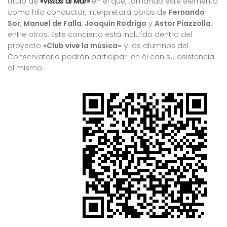
título de
«Vistas al Mar»
en
el que, tomando este elemento
como hilo conductor, interpretará obras de
Fernando
Sor
,
Manuel de Falla
,
Joaquín Rodrigo
y
Astor Piazzolla
,
entre otros. Este concierto está incluído dentro del
proyecto
«Club vive la música»
y los alumnos del
Conservatorio podrán participar en él con su asistencia
al mismo.