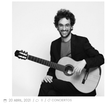
POSTED
TAGS
20 ABRIL, 2021
CONCIERTOS
/
/
0
ON