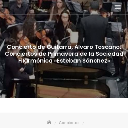
Skip
to
content
Concierto de Guitarra, Álvaro Toscano.
Conciertos de Primavera de la Sociedad
Filarmónica «Esteban Sánchez»
Conciertos