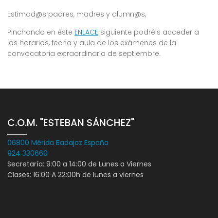
Estimad@s padres, madres y alumn@s,
Pinchando en éste
ENLACE
siguiente podréis acceder a
los horarios, fecha y aula de los exámenes de la
convocatoria extraordinaria de septiembre.
C.O.M. "ESTEBAN SÁNCHEZ"
06800 Mérida Badajoz España
924 330660
Secretaría: 9:00 a 14:00 de Lunes a Viernes
Clases: 16:00 A 22:00h de lunes a viernes