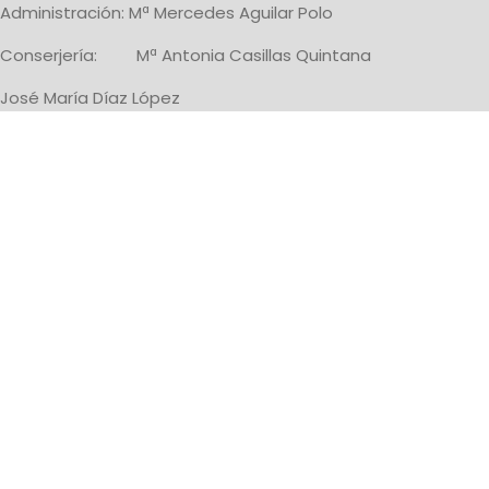
Administración: Mª Mercedes Aguilar Polo
Conserjería: Mª Antonia Casillas Quintana
José María Díaz López